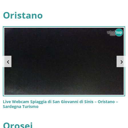
Oristano
Live Webcam Spiaggia di San Giovanni di Sinis – Oristano –
Sardegna Turismo
Orosei