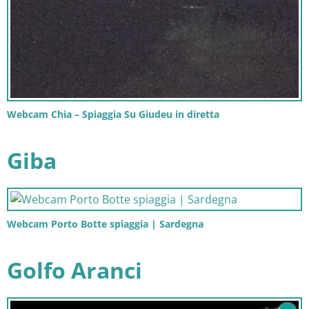
Webcam Chia – Spiaggia Su Giudeu in diretta
Giba
Webcam Porto Botte spiaggia | Sardegna
Golfo Aranci