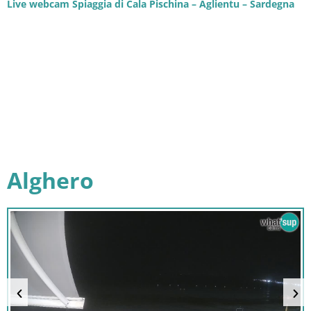
Live webcam Spiaggia di Cala Pischina – Aglientu – Sardegna
Alghero