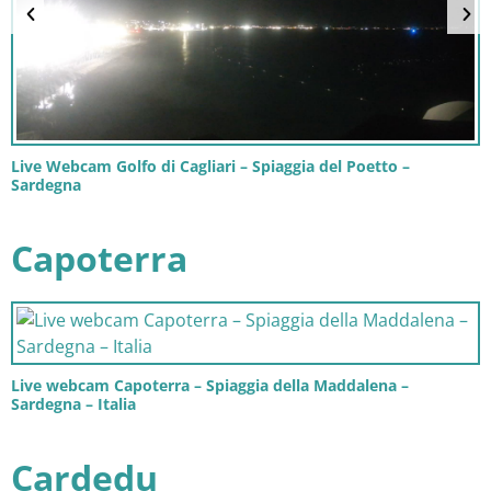
Live Webcam Golfo di Cagliari – Spiaggia del Poetto –
Sardegna
Capoterra
Live webcam Capoterra – Spiaggia della Maddalena –
Sardegna – Italia
Cardedu