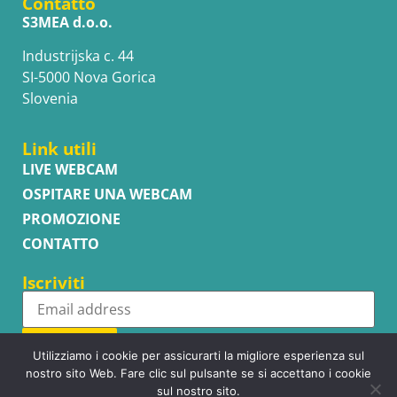
Contatto
S3MEA d.o.o.
Industrijska c. 44
SI-5000 Nova Gorica
Slovenia
Link utili
LIVE WEBCAM
OSPITARE UNA WEBCAM
PROMOZIONE
CONTATTO
Iscriviti
Subscribe
Utilizziamo i cookie per assicurarti la migliore esperienza sul
nostro sito Web. Fare clic sul pulsante se si accettano i cookie
sul nostro sito.