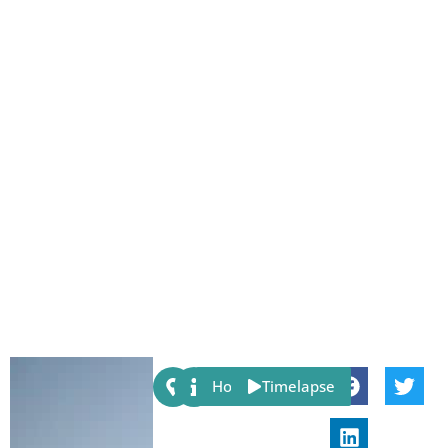
Share:
Host
Timelapse