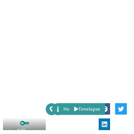
Share:
Host
Timelapse