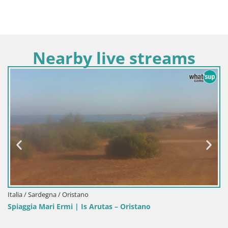
Nearby live streams
Italia / Sardegna / Oristano
Spiaggia Mari Ermi | Is Arutas – Oristano