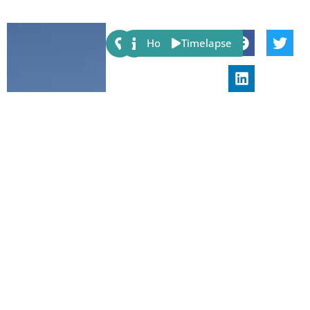
Share:
Host
Timelapse