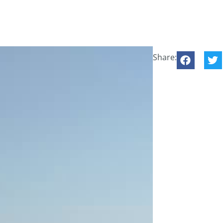
Share: