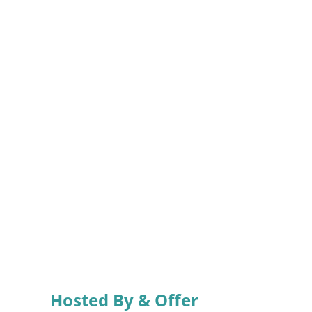
Hosted By & Offer