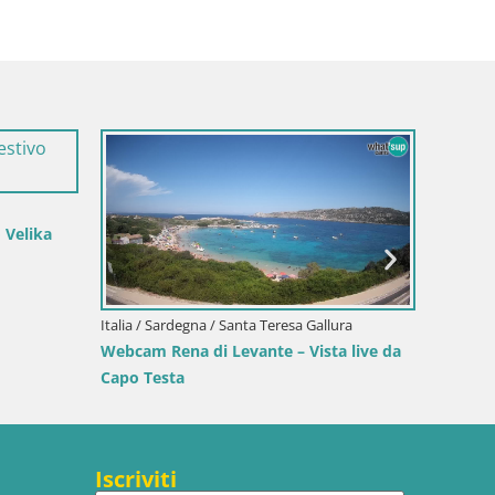
olfo Aranci
Italia / Sardegna / Sant'Anna Arresi
aggia Golfo Aranci –
Webcam Porto Pino – Spiaggia in diret
tta
da Sant’Anna Arresi
Iscriviti