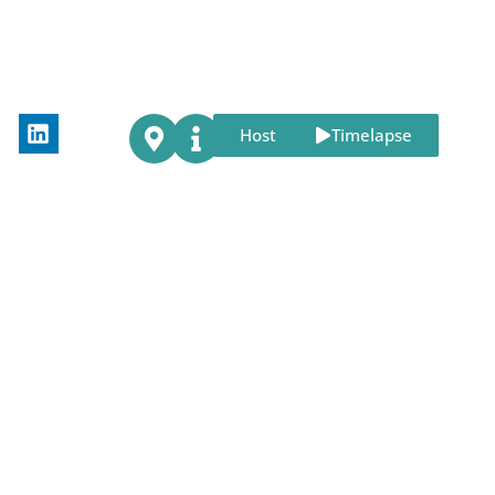
Host
Timelapse