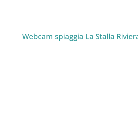
Webcam spiaggia La Stalla Rivier