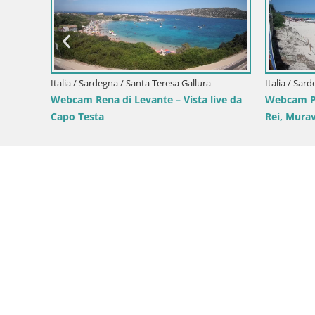
Ital
Web
Spi
Italia / Sardegna / Domus de Maria
resi
Webcam Chia – Spiaggia Su Giudeu in
gia in diretta
diretta