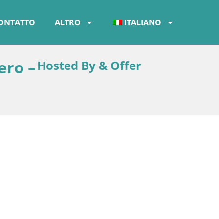
ONTATTO
ALTRO
ITALIANO
ero –
Hosted By & Offer