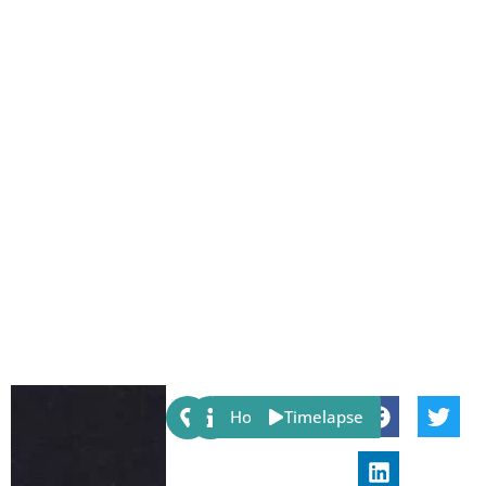
Share:
Host
Timelapse