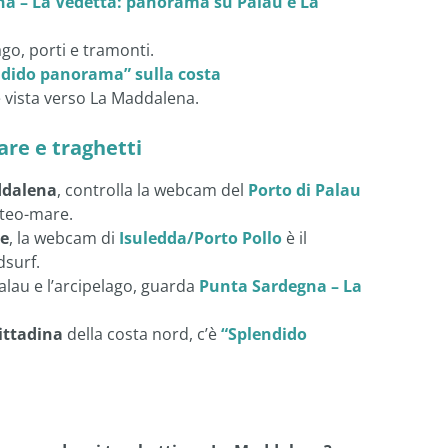
 – La Vedetta: panorama su Palau e La
ago, porti e tramonti.
dido panorama” sulla costa
e vista verso La Maddalena.
mare e traghetti
ddalena
, controlla la webcam del
Porto di Palau
eteo-mare.
de
, la webcam di
Isuledda/Porto Pollo
è il
dsurf.
alau e l’arcipelago, guarda
Punta Sardegna – La
ittadina
della costa nord, c’è
“Splendido