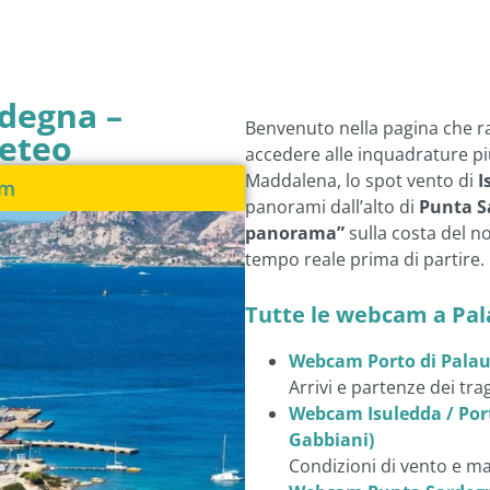
rdegna –
Benvenuto nella pagina che ra
meteo
accedere alle inquadrature più 
Maddalena, lo spot vento di
I
am
panorami dall’alto di
Punta S
panorama”
sulla costa del n
tempo reale prima di partire.
Tutte le webcam a Pal
Webcam Porto di Palau 
Arrivi e partenze dei tra
Webcam Isuledda / Porto
Gabbiani)
Condizioni di vento e ma