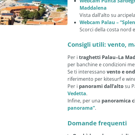
Webcam Punta Sardegna
Maddalena
Vista dall’alto su arcipel
Webcam Palau – “Splen
Scorci della costa nord 
Consigli utili: vento, 
Per i
traghetti Palau–La Ma
per banchine e condizioni m
Se ti interessano
vento e on
riferimento per kitesurf e win
Per i
panorami dall’alto
su P
Vedetta
.
Infine, per una
panoramica c
panorama”
.
Domande frequenti