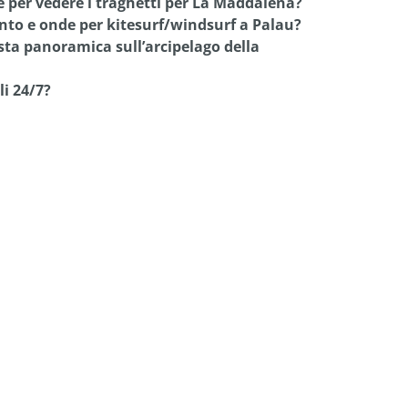
 per vedere i traghetti per La Maddalena?
nto e onde per kitesurf/windsurf a Palau?
ta panoramica sull’arcipelago della
i 24/7?