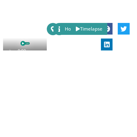
Share:
Host
Timelapse