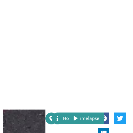
Share:
Host
Timelapse