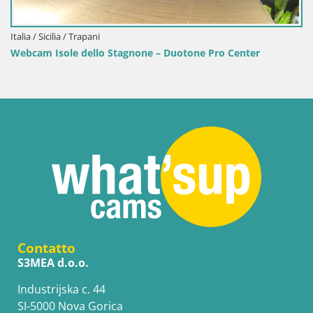
lia / Sicilia / Trapani
bcam Isole dello Stagnone – Duotone Pro Center
Contatto
S3MEA d.o.o.
Industrijska c. 44
SI-5000 Nova Gorica