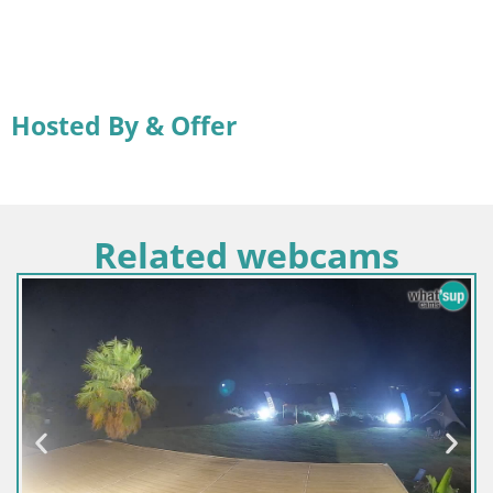
Hosted By & Offer
Related webcams
Ital
Web