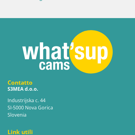
Contatto
S3MEA d.o.o.
Industrijska c. 44
SI-5000 Nova Gorica
Slovenia
Link utili