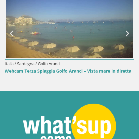
Italia / Sardegna / Golfo Aranci
Webcam Terza Spiaggia Golfo Aranci – Vista mare in diretta