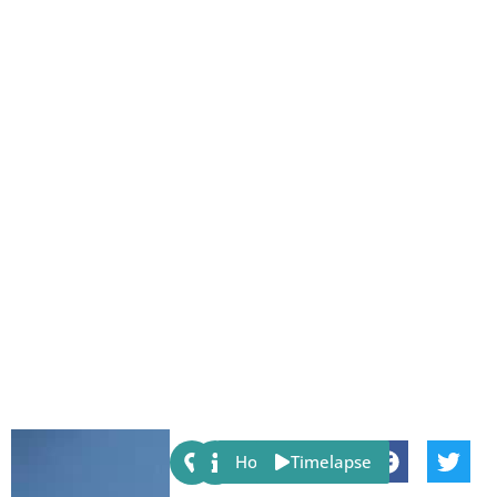
Share:
Host
Timelapse