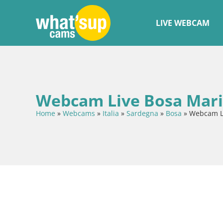
LIVE WEBCAM
Webcam Live Bosa Mari
Home
»
Webcams
»
Italia
»
Sardegna
»
Bosa
»
Webcam Li