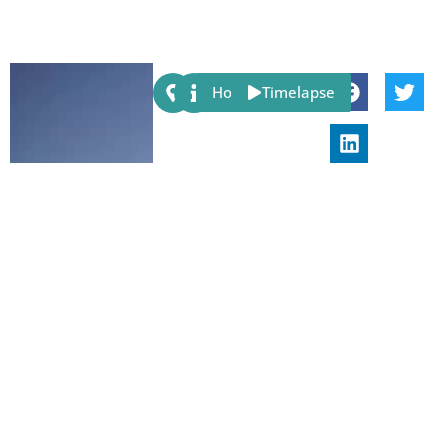
Share:
Host
Timelapse