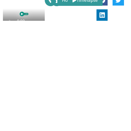
Host
Timelapse