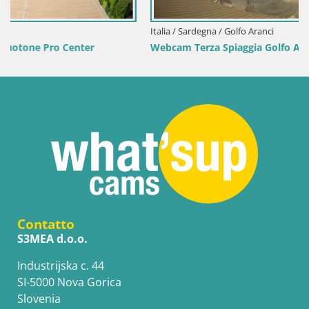
Italia / Sardegna / Golfo Aranci
Webcam Terza Spiaggia Golfo Aranci – Vista mare in diretta
Contatto
S3MEA d.o.o.
Industrijska c. 44
SI-5000 Nova Gorica
Slovenia