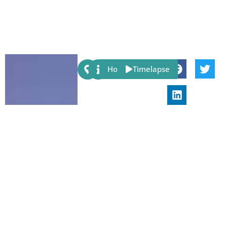
Share:
Host
Timelapse