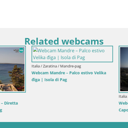
Related webcams
ia / Trapani
ole dello Stagnone – Duotone
r
Italia / Sardegna / Sant'Anna Arresi
Webcam Porto Pino – Spiaggia i
da Sant’Anna Arresi