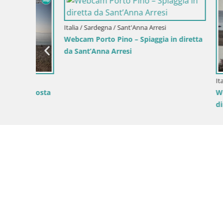
Italia / Sardegna / Cagliari
Italia / Sar
u in
Webcam Cagliari Windsurf Club –
Webcam Tor
Spiaggia del Poetto in diretta
sulla spia