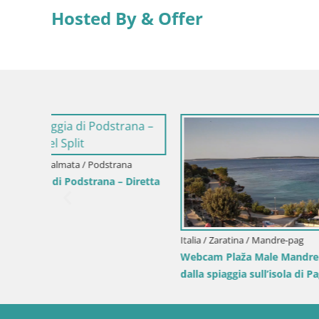
Hosted By & Offer
Italia / Sicil
Webcam Is
Pro Cente
Italia / Sardegna / Muravera
ive da
Webcam Piscina Rei – Vista live da Costa
Rei, Muravera