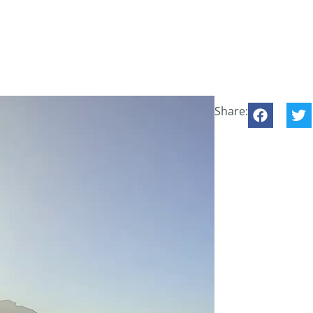
Share: