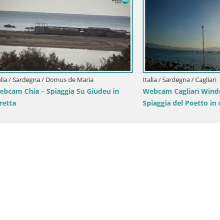
degna / Arbus
Italia / Sardegna / Oristano
re dei Corsari – Vista live
Spiaggia Mari Ermi | Is Arutas 
ggia da Punta Usai