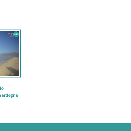
lò
 Sardegna