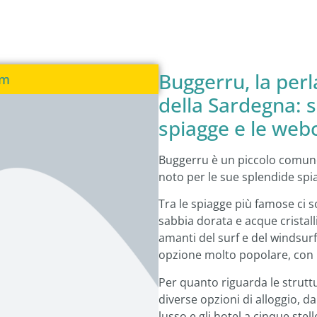
Buggerru, la perl
am
della Sardegna: s
spiagge e le we
Buggerru è un piccolo comune 
noto per le sue splendide spia
Tra le spiagge più famose ci s
sabbia dorata e acque cristalli
amanti del surf e del windsurf.
opzione molto popolare, con u
Per quanto riguarda le struttu
diverse opzioni di alloggio, da
lusso e gli hotel a cinque ste