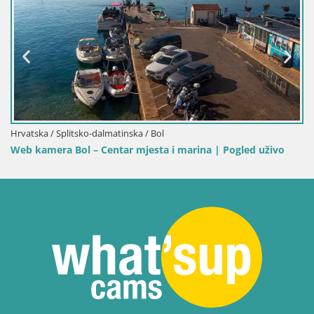
Hrvatska / Splitsko-dalmatins
Web kamera Bol Riva – Po
nska / Bol
r mjesta i marina | Pogled uživo