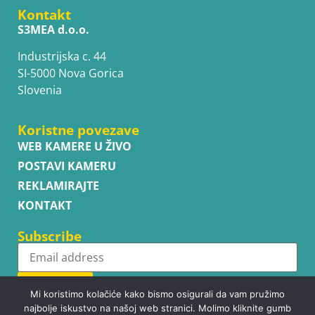
Kontakt
S3MEA d.o.o.
Industrijska c. 44
SI-5000 Nova Gorica
Slovenia
Koristne povezave
WEB KAMERE U ŽIVO
POSTAVI KAMERU
REKLAMIRAJTE
KONTAKT
Subscribe
Subscribe
Mi koristimo kolačiće kako bismo osigurali da vam pružimo
najbolje iskustvo na našoj web stranici. Molimo kliknite gumb