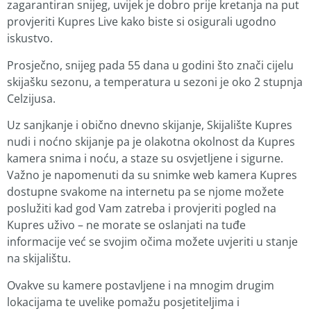
zagarantiran snijeg, uvijek je dobro prije kretanja na put
provjeriti Kupres Live kako biste si osigurali ugodno
iskustvo.
Prosječno, snijeg pada 55 dana u godini što znači cijelu
skijašku sezonu, a temperatura u sezoni je oko 2 stupnja
Celzijusa.
Uz sanjkanje i obično dnevno skijanje, Skijalište Kupres
nudi i noćno skijanje pa je olakotna okolnost da Kupres
kamera snima i noću, a staze su osvjetljene i sigurne.
Važno je napomenuti da su snimke web kamera Kupres
dostupne svakome na internetu pa se njome možete
poslužiti kad god Vam zatreba i provjeriti pogled na
Kupres uživo – ne morate se oslanjati na tuđe
informacije već se svojim očima možete uvjeriti u stanje
na skijalištu.
Ovakve su kamere postavljene i na mnogim drugim
lokacijama te uvelike pomažu posjetiteljima i