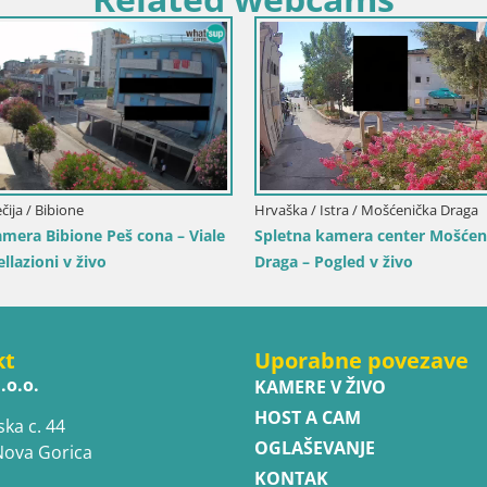
Hrvaška / Karlovška / Karlovac
Spletna kamera Karlovac Dubovac grad –
Pogled v živo na zgodovinsko
znamenitost Karlovca
Hrvaška / Splitsko
Spletna kamera 
marina v živo
kt
Uporabne povezave
.o.o.
KAMERE V ŽIVO
HOST A CAM
ska c. 44
OGLAŠEVANJE
Nova Gorica
KONTAK