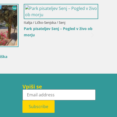
-dalmatinska / Bol
Hrvaška / Splitsko-dalmatinska / Bol
Bol – Center mesta in
Spletna kamera Bol pristanišče – Po
v živo na Rivo in marino
Vpiši se
Subscribe