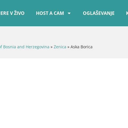
ERE V ŽIVO
HOST A CAM
OGLAŠEVANJE
of Bosnia and Herzegovina
»
Zenica
»
Aska Borica