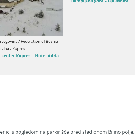
nica – Trg Alije Izetbegovića
Zenica – Trg rudarjev
Zenici s pogledom na parkirišče pred stadionom Bilino polje.