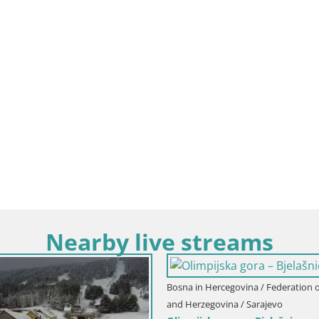
Nearby live streams
sna in Hercegovina / Federation of Bosnia
Bosna in Hercegovina / Fe
d Herzegovina / Zenica
and Herzegovina / Zenica