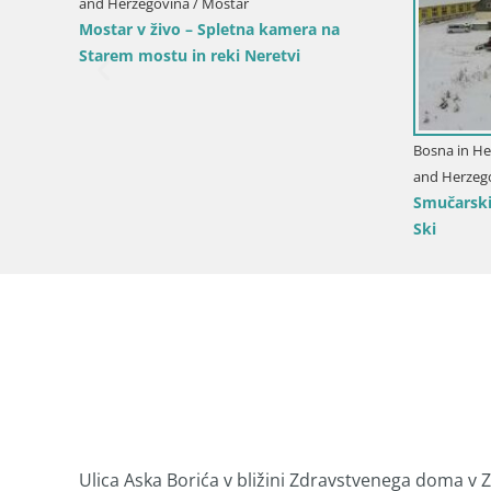
Ze
and Herzegovina / Zenica
Zenica – Shopping Center Džananović
Ulica Aska Borića v bližini Zdravstvenega doma v 