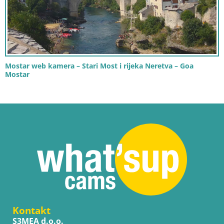
Mostar web kamera – Stari Most i rijeka Neretva – Goa
Mostar
Kontakt
S3MEA d.o.o.