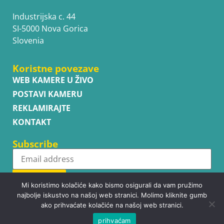
Industrijska c. 44
SI-5000 Nova Gorica
Slovenia
Koristne povezave
WEB KAMERE U ŽIVO
POSTAVI KAMERU
REKLAMIRAJTE
KONTAKT
Subscribe
Subscribe
Mi koristimo kolačiće kako bismo osigurali da vam pružimo
najbolje iskustvo na našoj web stranici. Molimo kliknite gumb
ako prihvaćate kolačiće na našoj web stranici.
prihvaćam
Copyright © WhatsupCams 2016 - 2026. All right reserved.