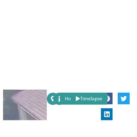
Share:
Host
Timelapse