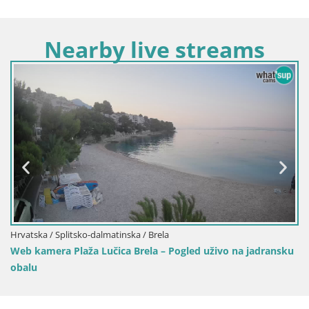
Nearby live streams
Hrvatska / Splitsko-dalmatinska / Split
plaza-znjan-i-sportski-sadrzaji-split
vo na jadransku