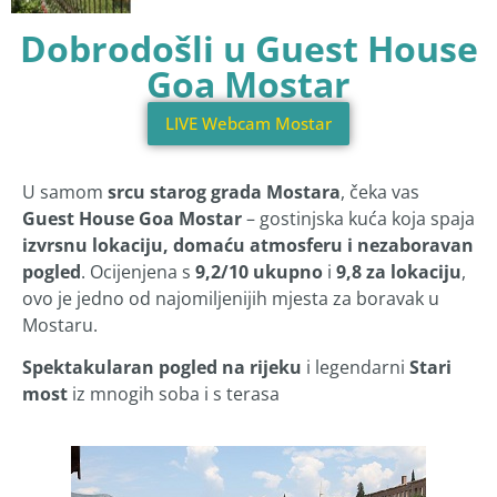
Dobrodošli u Guest House
Goa Mostar
LIVE Webcam Mostar
U samom
srcu starog grada Mostara
, čeka vas
Guest House Goa Mostar
– gostinjska kuća koja spaja
izvrsnu lokaciju, domaću atmosferu i nezaboravan
pogled
. Ocijenjena s
9,2/10 ukupno
i
9,8 za lokaciju
,
ovo je jedno od najomiljenijih mjesta za boravak u
Mostaru.
Spektakularan pogled na rijeku
i legendarni
Stari
most
iz mnogih soba i s terasa