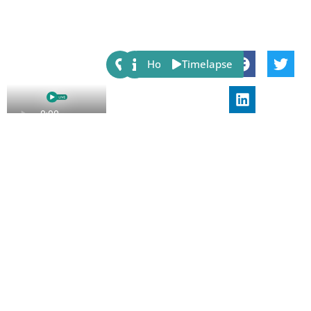
Share:
Host
Timelapse