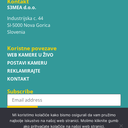
Kontakt
S3MEA d.o.o.
Industrijska c. 44
SI-5000 Nova Gorica
Slovenia
Koristne povezave
WEB KAMERE U ŽIVO
POSTAVI KAMERU
REKLAMIRAJTE
KONTAKT
Subscribe
Subscribe
Mi koristimo kolačiće kako bismo osigurali da vam pružimo
najbolje iskustvo na našoj web stranici. Molimo kliknite gumb
ako prihvaćate kolačiće na našoj web stranici.