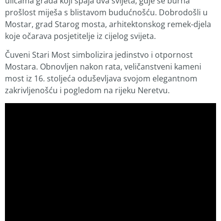
ulicama grada koji spaja dva svijeta, gdje se burna
prošlost miješa s blistavom budućnošću. Dobrodošli u
Mostar, grad Starog mosta, arhitektonskog remek-djela
koje očarava posjetitelje iz cijelog svijeta.
Čuveni Stari Most simbolizira jedinstvo i otpornost
Mostara. Obnovljen nakon rata, veličanstveni kameni
most iz 16. stoljeća oduševljava svojom elegantnom
zakrivljenošću i pogledom na rijeku Neretvu.