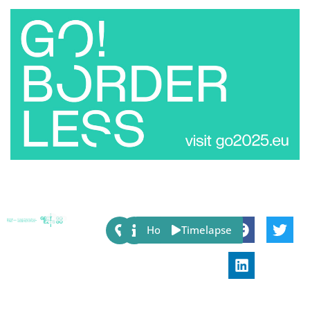
Share:
Host
Timelapse