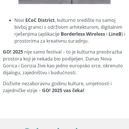
Novi
ECoC District
, kulturno središte na samoj
bivšoj granici s održivom arhitekturom, digitalnim
rješenjima (aplikacije
Borderless Wireless
i
LineB
) i
prostorima za kreativnu suradnju.
GO! 2025
nije samo festival – to je kulturna preobrazba
prostora koji je nekada bio podijeljen. Danas Nova
Gorica i Gorizia žive kao jedno europsko srce, okrenuto
dijalogu, zajedništvu i budućnosti.
Doživite nezaboravnu godinu kulture, umjetnosti i
zajedničke vizije –
GO! 2025 vas čeka!