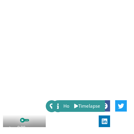
Share:
Host
Timelapse