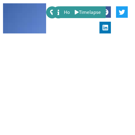
Share:
Host
Timelapse