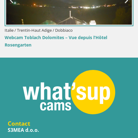
Croatie / Lika-Senj / Senj
Webcam port de Senj – Vue sur la jetée et le phare
Contact
S3MEA d.o.o.