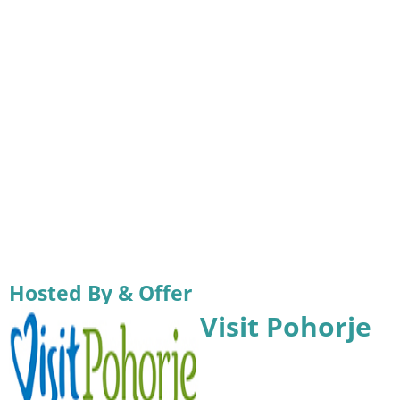
Hosted By & Offer
Visit Pohorje