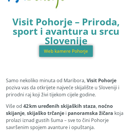
Visit Pohorje – Priroda,
sport i avantura u srcu
Slovenije
Web kamere Pohorje
Samo nekoliko minuta od Maribora,
Visit Pohorje
poziva vas da otkrijete najveće skijalište u Sloveniji i
prirodni raj koji živi tijekom cijele godine.
Više od
42 km uređenih skijaških staza
,
noćno
skijanje
,
skijaško trčanje
i
panoramska žičara
koja
prolazi iznad gustih šuma – sve to čini Pohorje
savršenim spojem avanture i opuštanja.