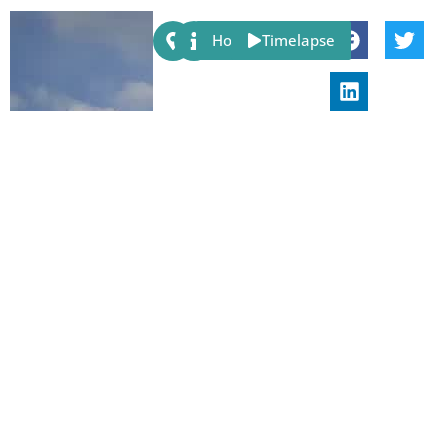
Share:
Host
Timelapse