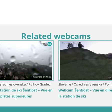
Related webcams
en
Italie / Trentin-Haut Adige / Rio Pusteria-
Mühlbach
Italie / Tren
Webcam Gitschlift / télésiège Gitsch –
Station de
Station amont (2 512 m)
sur Brunic