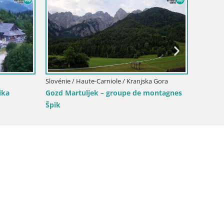
Slovénie / Haute-Carniole / Gorenja Vas
Slajka livecam | Gorenja Vas | Slovénie
ole / Kamnik
adišče