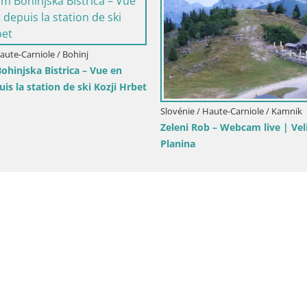
Slovénie / Haute-Carniole / Kranjska Gora
Slovénie / Haute-Carni
Station de ski Kranjska Gora | Velika
Velika Planina | Gr
Dolina