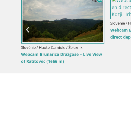
 / Kranjska Gora
Slovénie / Haute-Carniole / Kranjska Gora
upe de montagnes
Kranjska Gora Station de ski | Brsnina