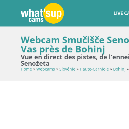
LIVE 
Webcam Smučišče Senože
Vas près de Bohinj
Vue en direct des pistes, de l’enn
Senožeta
Home
»
Webcams
»
Slovénie
»
Haute-Carniole
»
Bohinj