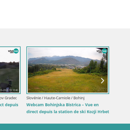
Italie / Trentin-Haut Adige / Brunico
Sommet du Kronplatz | vue sur
– Olang
tin-Haut Adige / Brunico
 ski Kronplatz sommet | vue
o