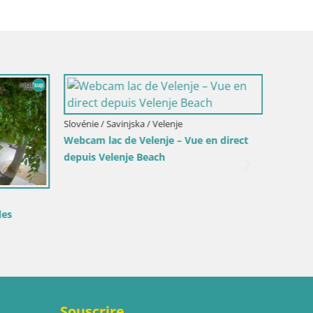
Slovénie / Savinjska / Velenje
Webcam lac de Velenje – Vue en direct
depuis Velenje Beach
Croatie /
des
Webcam 
lumière
Souscrire