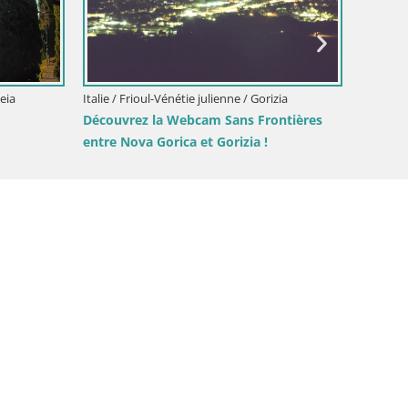
leia
Italie / Frioul-Vénétie julienne / Gorizia
Italie / 
Découvrez la Webcam Sans Frontières
Webcam 
entre Nova Gorica et Gorizia !
di Grad