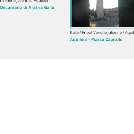
ul-Vénétie julienne / Aquileia
 Decumano di Aratria Galla
Italie / Frioul-Vénétie julienne / Aqui
Aquileia – Piazza Capitolo