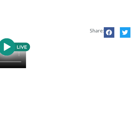
Share: