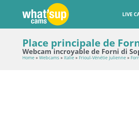
LIVE 
Place principale de Forn
Webcam incroyable de Forni di So
Home
»
Webcams
»
Italie
»
Frioul-Vénétie julienne
»
Forn