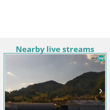
Nearby live streams
Slovénie / Osrednjesloven
Live webcam Les zèbre