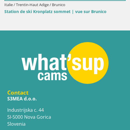
e / Trentin-Haut Adige / Brunico
Italie
ion de ski Kronplatz sommet | vue sur Brunico
Somme
Contact
S3MEA d.o.o.
Industrijska c. 44
SI-5000 Nova Gorica
Slovenia