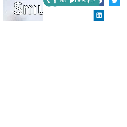
Host
Timelapse