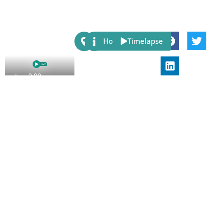
Share:
Host
Timelapse