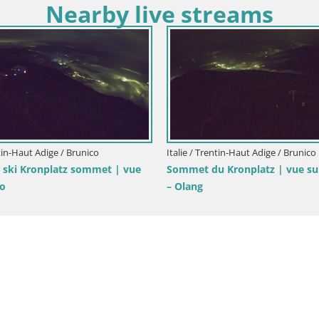
Nearby live streams
ntin-Haut Adige / Brunico
Italie / Trentin-Haut Adige / Brunico
e ski Kronplatz sommet | vue
Sommet du Kronplatz | vue su
co
– Olang