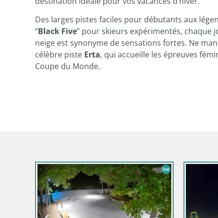
destination idéale pour vos vacances d’hiver.
Des larges pistes faciles pour débutants aux lége
“
Black Five
” pour skieurs expérimentés, chaque jo
neige est synonyme de sensations fortes. Ne man
célèbre piste
Erta
, qui accueille les épreuves fémi
Coupe du Monde.
 by the