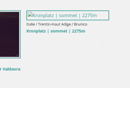
Italie / Trentin-Haut Adige / Brunico
Kronplatz | sommet | 2275m
Italie / 
r Valdaora
Mühlba
Hotel M