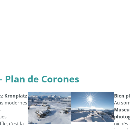
– Plan de Corones
ez
Kronplatz
Bien pl
plus modernes
Au somm
s
Museu
ues
photo
e, c’est la
nichés