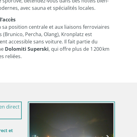
 sportive, détendez-vous dans des hôtels bien-
dernes, avec sauna et spécialités locales.
d’accès
 sa position centrale et aux liaisons ferroviaires
s (Brunico, Percha, Olang), Kronplatz est
ent accessible sans voiture. Il fait partie du
ne
Dolomiti Superski
, qui offre plus de 1 200 km
es reliées.
Croatie /
ect et
Webcam 