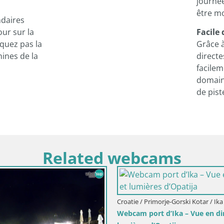
journée
être mo
ndaires
ur sur la
Facile 
quez pas la
Grâce à
nines de la
directe
facilem
domai
de pist
Related webcams
Croatie / Primorje-Gorski Kotar / Ika
Webcam port d’Ika – Vue en dir