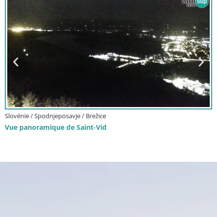
Italie / Trentin-Haut Adige / Brunico
Kronplatz | sommet | 2275m