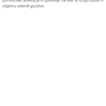
pohodnike, kolesarje in ljubitelje narave, ki iščejo oddih v
objemu zelenih gozdov.