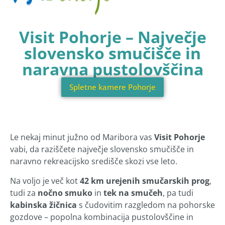
Visit Pohorje – Največje
slovensko smučišče in
naravna pustolovščina
Spletne kamere Pohorje
Le nekaj minut južno od Maribora vas
Visit Pohorje
vabi, da raziščete največje slovensko smučišče in
naravno rekreacijsko središče skozi vse leto.
Na voljo je več kot
42 km urejenih smučarskih prog
,
tudi za
nočno smuko
in
tek na smučeh
, pa tudi
kabinska žičnica
s čudovitim razgledom na pohorske
gozdove – popolna kombinacija pustolovščine in