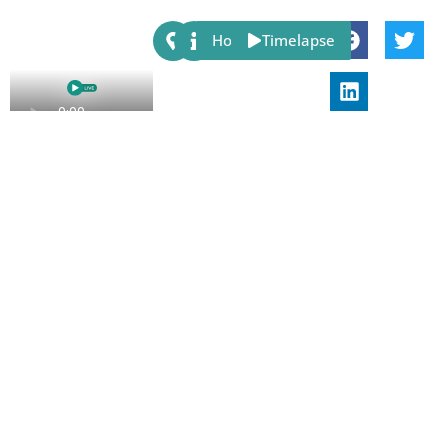
Share:
Host
Timelapse