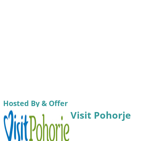
Hosted By & Offer
Visit Pohorje