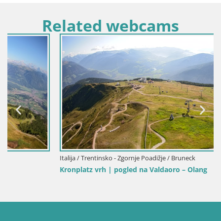
Related webcams
Italija / Trentinsko - Zgornje Poadižje / Bruneck
Kronplatz vrh | pogled na Valdaoro – Olang