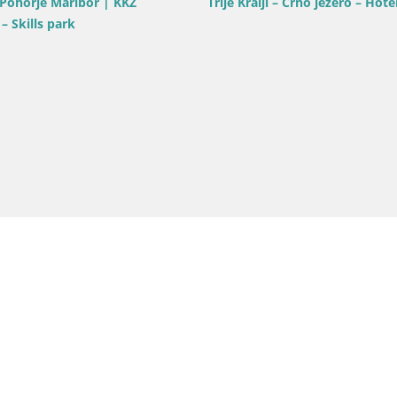
Slovénie / Podravje / Maribor
Slovénie / Podravje / 
Webcam Pohorje Ruška | Station
Webcam Pohorje Tri
Inférieure