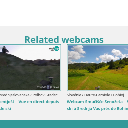
Related webcams
Italie / Trentin-Haut Adige / Rio Pusteria-
Mühlbach
Webcam Gitschlift / télésiège Gitsch –
Station amont (2 512 m)
 / Terenten
0m) – Vue en
Pusteria