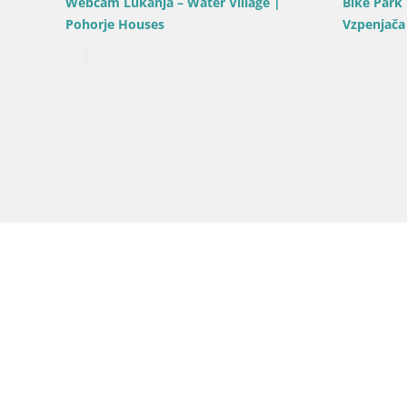
érieure de
Slovénie / Podravje / Maribor
Webcam Pohorje | Station Sleme