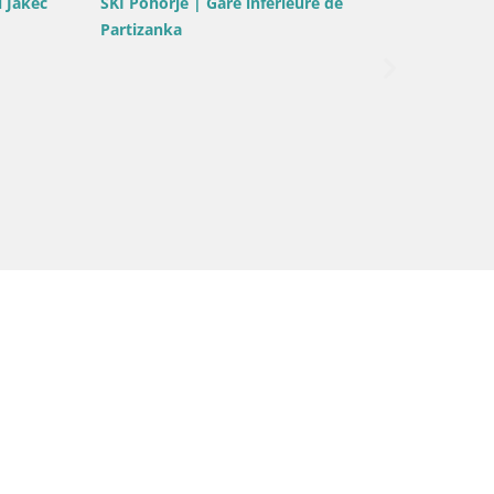
Webcam Piscine de l’île de Maribor
Maribor
kotna Jasa | Poštela