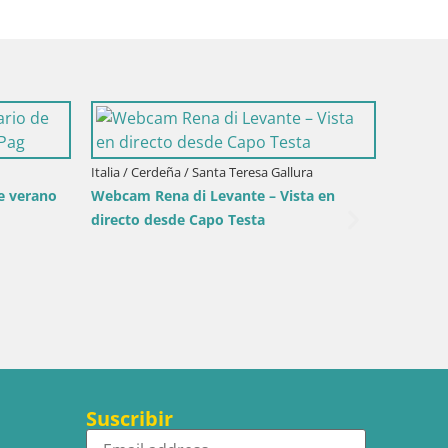
ranci
Italia / Cerdeña / Sant'Anna Arresi
a Golfo Aranci –
Webcam Porto Pino – Vista en directo
a playa
desde Sant’Anna Arresi
Suscribir