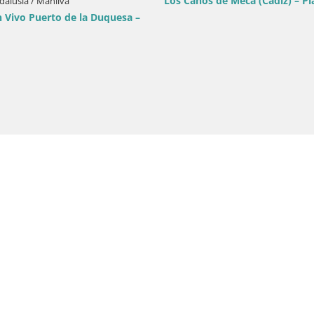
Conil – Playa de la Fo
Espana / Andalusia / Fuengirola
Fuengirola, Paseo Maritimo