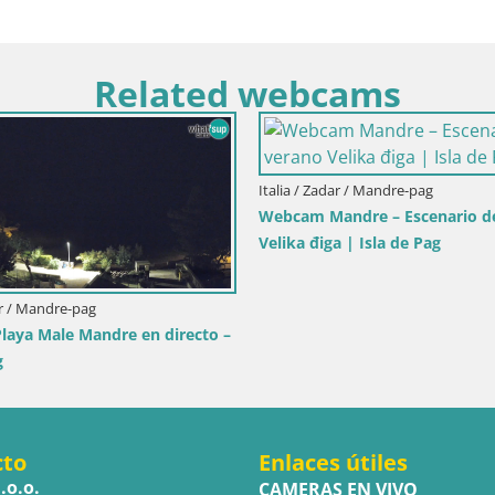
Related webcams
Italia / Sicilia / Trapani
Italia / Cerdeña / Golfo A
Webcam Isole dello Stagnone – Duotone
Webcam Terza Spiaggi
Pro Center
Vista en directo de l
cto
Enlaces útiles
.o.o.
CAMERAS EN VIVO