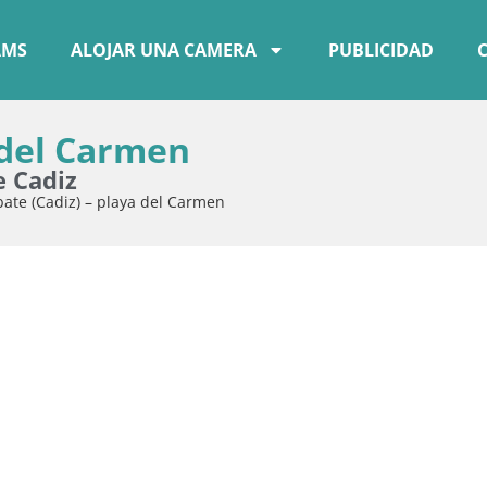
AMS
ALOJAR UNA CAMERA
PUBLICIDAD
 del Carmen
e Cadiz
ate (Cadiz) – playa del Carmen