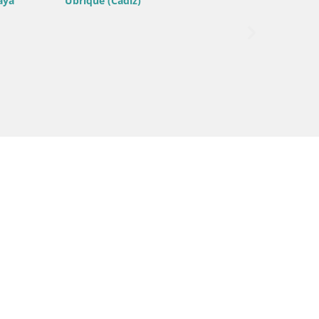
ntanilla
Cadiz – Playa Santa María del Mar