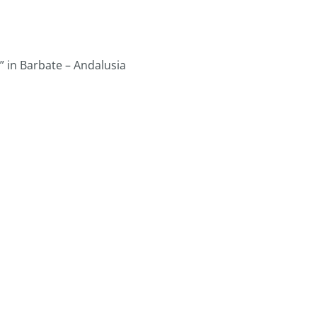
 in Barbate – Andalusia