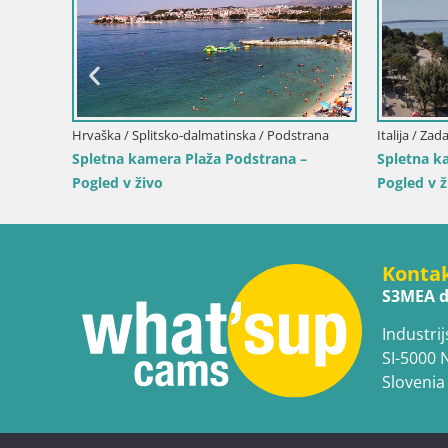
anta Teresa Gallura
Italija / Sardinija / Muravera
na di Levante – Pogled
Spletna kamera Piscina Rei – Pogled v
ta
živo iz Costa Rei, Muravera
Konta
S3MEA d
Industrij
SI-5000 
Slovenia