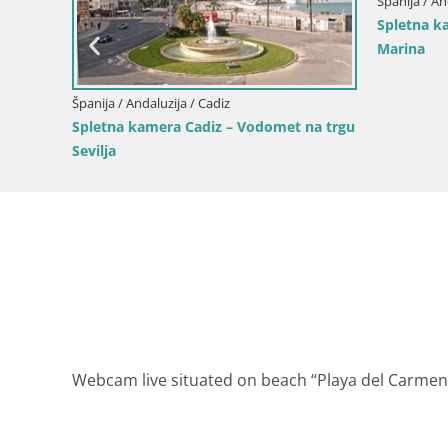
Olvera (Cadiz)
Šp
F
Webcam live situated on beach “Playa del Carmen”