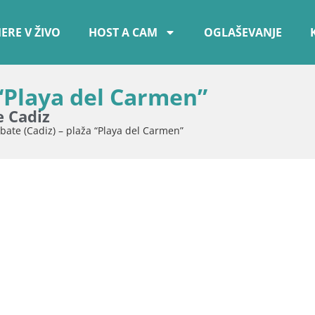
ERE V ŽIVO
HOST A CAM
OGLAŠEVANJE
 “Playa del Carmen”
e Cadiz
bate (Cadiz) – plaža “Playa del Carmen”