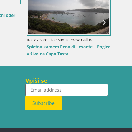
Italija / Sardinija / Sant'Anna Arresi
Spletna kamera Porto Pino – Pogled
živo iz Sant’Anna Arresi
/ Golfo Aranci
Terza Spiaggia Golfo
 na plažo v živo
Vpiši se
Subscribe