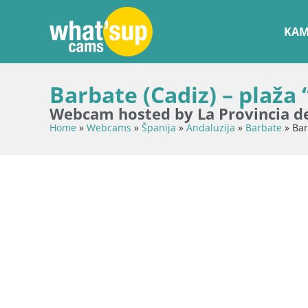
KAM
Barbate (Cadiz) – plaža
Webcam hosted by La Provincia d
Home
»
Webcams
»
Španija
»
Andaluzija
»
Barbate
»
Bar