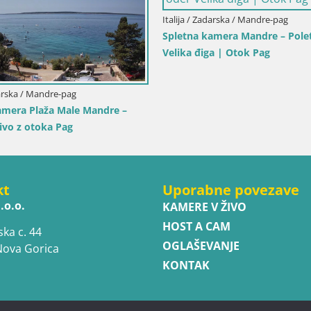
Italija / Sicilija / Trapani
Italija / Sardinija 
Spletna kamera Isole dello Stagnone –
Spletna kamera 
Duotone Pro Center
Aranci – Pogled
kt
Uporabne povezave
.o.o.
KAMERE V ŽIVO
HOST A CAM
ska c. 44
OGLAŠEVANJE
Nova Gorica
KONTAK