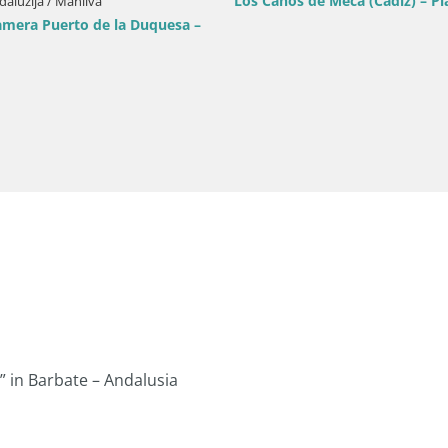
Conil – plaža Fontanill
anija / Andaluzija / Fuengirola
uengirola, Paseo Maritimo
 in Barbate – Andalusia