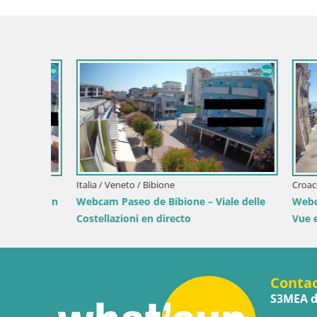
Croacia / Lika-Senj / Senj
Croacia / Ka
 by the
Senj en directo – Parque de los Escritores
Webcam Ca
y Canal de Velebit
Vista en di
Conta
S3MEA d