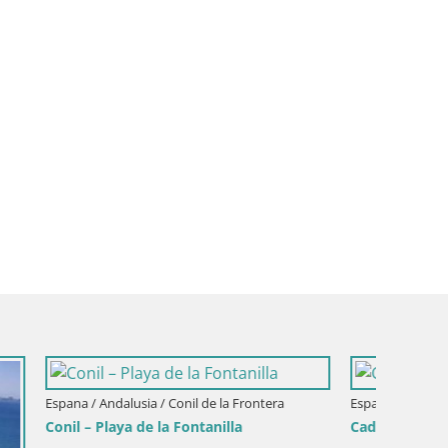
Mar
Espana / Andalusia / Chiclana de la Frontera
Espana /