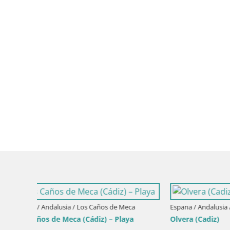
Espana / And
Conil – Pl