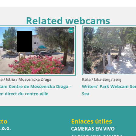
Related webcams
rlovac / Karlovac
Croacia / Split-Dalmacia / Bol
stillo Dubovac Karlovac –
Webcam Bol centre-ville & mar
recto del histórico castillo
en direct depuis Bol, île de Bra
cto
Enlaces útiles
.o.o.
CAMERAS EN VIVO