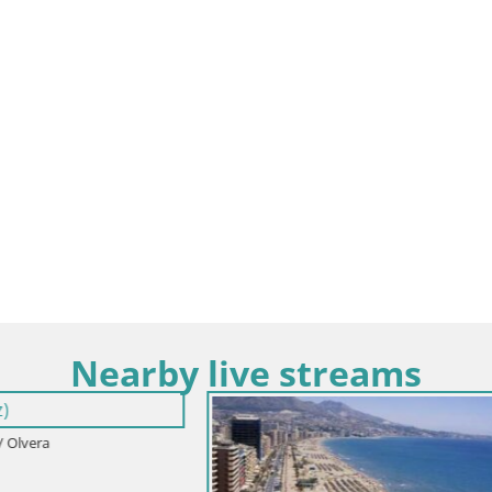
Nearby live streams
alusia / Conil de la Frontera
Espana / Andalusia / Cadiz
aya de la Fontanilla
Cadiz – Playa Santa María del 