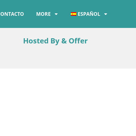
CONTACTO
MORE
ESPAÑOL
Hosted By & Offer