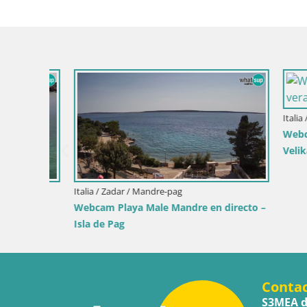
Italia / Sicil
Webcam Is
Pro Cente
Italia / Cerdeña / Muravera
en
Webcam Piscina Rei – Vista en directo
desde Costa Rei, Muravera
Conta
S3MEA d