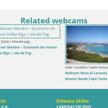
Related webcams
ia / Trapani
ole dello Stagnone – Duotone
r
Italia / Cerdeña / Golfo Aranci
Webcam Terza Spiaggia Golfo A
Vista en directo de la playa
cto
Enlaces útiles
.o.o.
CAMERAS EN VIVO