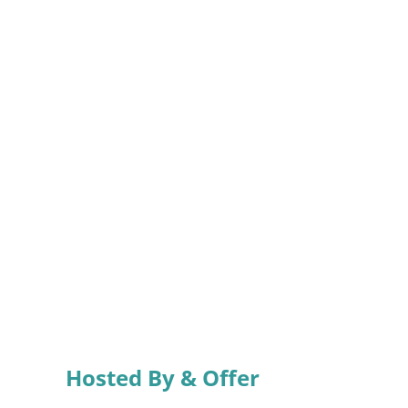
Hosted By & Offer