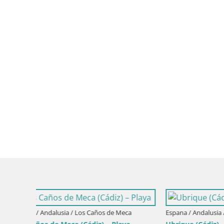
Espana / Andalusia / Olvera