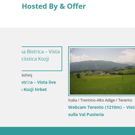
Hosted By & Offer
Italia / Tre
Webcam Git
 live
t
Italia / Trentino-Alto Adige / Terento
Webcam Terento (1210m) – Vista live
sulla Val Pusteria