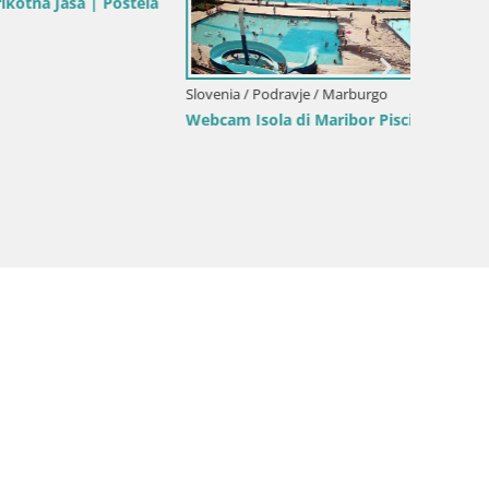
| Poštela
Slovenia / Podravje / Marburgo
Slovenia
Webcam Isola di Maribor Piscina
Webcam 
Jakec –