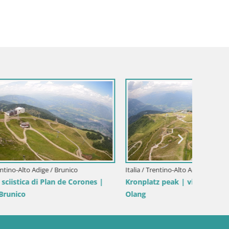
Italia / Trentino-Alto Adige / Brunico
Italia / 
orones |
Kronplatz peak | view to Valdaora –
Plan de
Olang