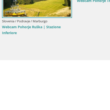
Webcam Pohorje Trikotna Jasa 
Podravje / Marburgo
horje Ruška | Stazione