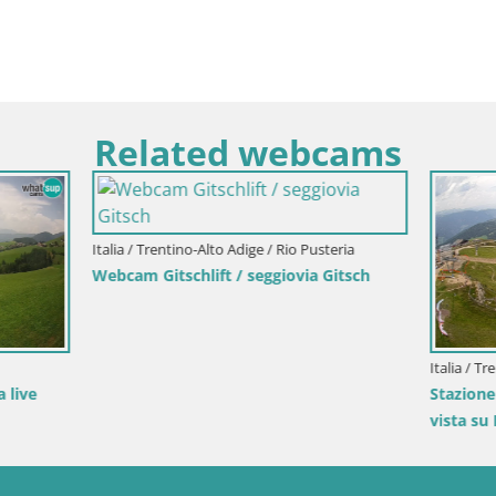
Related webcams
ntino-Alto Adige / Rio Pusteria
schlift / seggiovia Gitsch
Italia / Trentino-Alto Adige / Brunico
Stazione sciistica di Plan de C
vista su Brunico