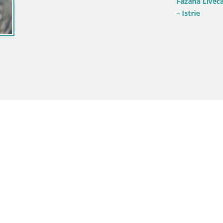
Fažana Livecam riva et marina d
– Istrie