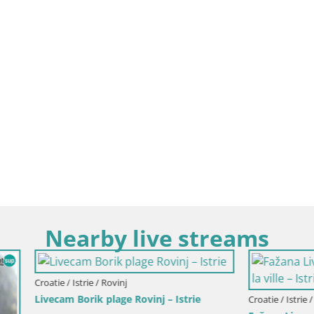
Nearby live streams
rie / Rovinj
rik plage Rovinj – Istrie
Croatie / Istrie / Fažana