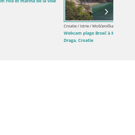
e la ville
Croatie / Istrie / Mošćenička Draga
Croatie /
Webcam plage Brseč à Mošćenička
Webcam 
Draga, Croatie
Višnjan 
les com