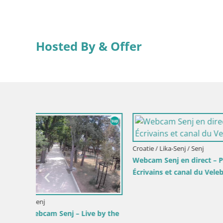
Hosted By & Offer
Croatie / Lika-Senj / Senj
Webcam Senj en direct – Parc des
Écrivains et canal du Velebit
Croatie / Ka
 by the
Webcam Ka