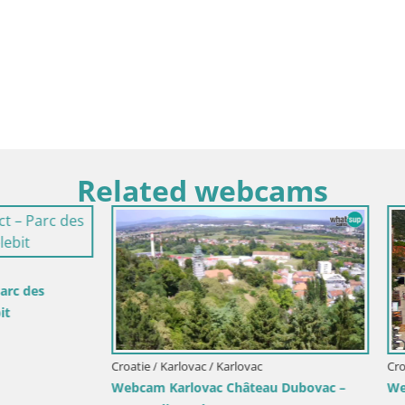
Related webcams
rlovac / Karlovac
Croatie / Split-Dalmatie / Bol
rlovac Château Dubovac –
Webcam Bol Centre-Ville & Mar