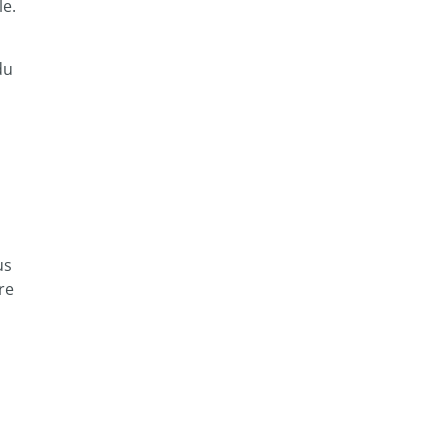
le.
du
us
re