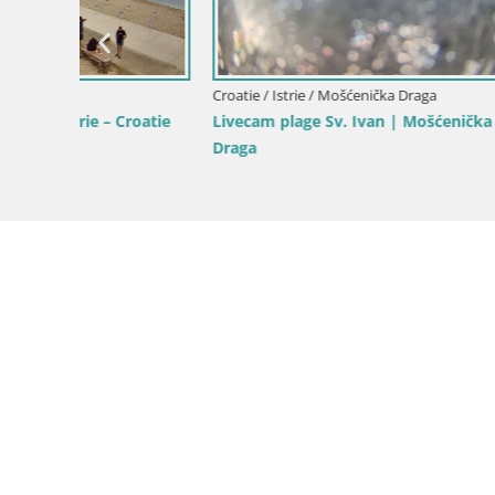
Croatie / Istrie / Mošćenička Draga
oatie
Livecam plage Sv. Ivan | Mošćenička
Draga