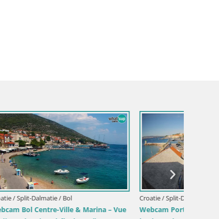
Croatie / Split-Dalmatie / Bol
Croatie /
ina – Vue
Webcam Port de Bol – Vue en direct sur
Sinj cen