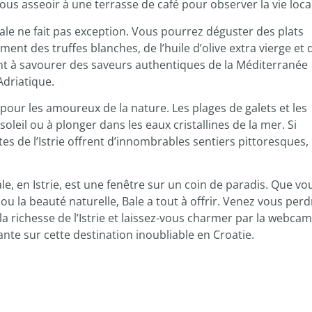
vous asseoir à une terrasse de café pour observer la vie loca
 Bale ne fait pas exception. Vous pourrez déguster des plats
ent des truffes blanches, de l’huile d’olive extra vierge et 
tent à savourer des saveurs authentiques de la Méditerranée
Adriatique.
our les amoureux de la nature. Les plages de galets et les
leil ou à plonger dans les eaux cristallines de la mer. Si
es de l’Istrie offrent d’innombrables sentiers pittoresques,
e, en Istrie, est une fenêtre sur un coin de paradis. Que vo
ne ou la beauté naturelle, Bale a tout à offrir. Venez vous perd
la richesse de l’Istrie et laissez-vous charmer par la webcam
ante sur cette destination inoubliable en Croatie.