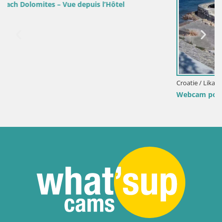
Croatie / Lika-Senj / Senj
Webcam port de Senj – Vue sur la jetée et le phare