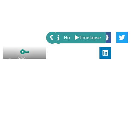
Share:
Host
Timelapse