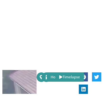
Share:
Host
Timelapse