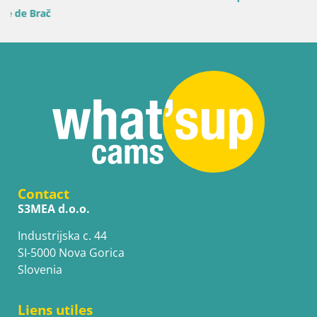
Contact
S3MEA d.o.o.
Industrijska c. 44
SI-5000 Nova Gorica
Slovenia
Liens utiles