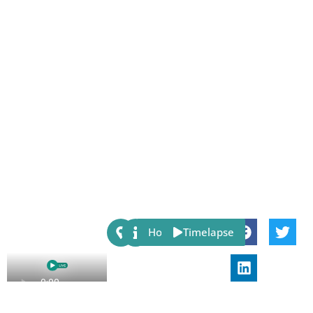
Share:
Host
Timelapse