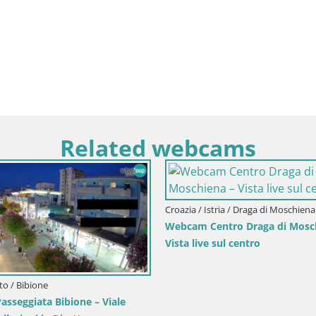
Related webcams
rlovac / Carlostadio
stello Dubovac Karlovac –
 sul Castello Storico
Croazia / Spalatino-dalmata / Bol
Webcam Bol Centro e Marina – V