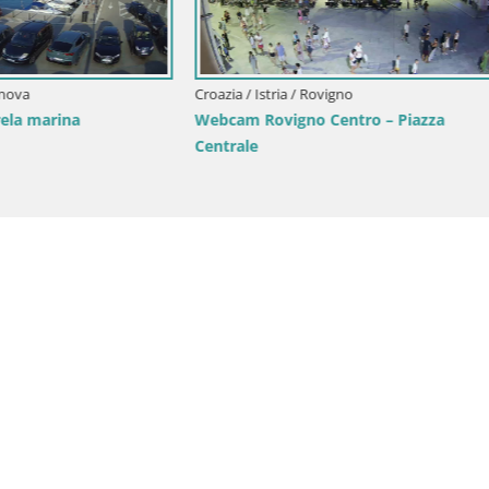
tria / Rovigno
Croazia / Istria / Fasana
iaggia Borik a Rovigno – Istria
Webcam Fasana riva e la marina