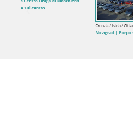
Webcam spiaggia Sv. Ivan | Draga di
Moschiena
Croazia / Is
–
Webcam Sp