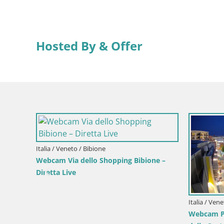
Hosted By & Offer
Croazia / Ka
Webcam Ca
Vista Live
Segna
Croazia / Regione della Lika e di Segna / Segna
na –
Webcam Segna Live | Parco degli