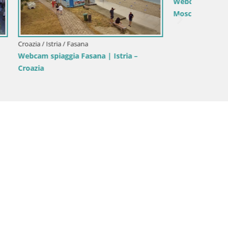
Croazia / Istria / Draga di Moschiena
Croazia /
 – Istria
Webcam Bersezio spiaggia – Draga di
Webcam 
Moschiena – Croazia
Esplora 
meteoro