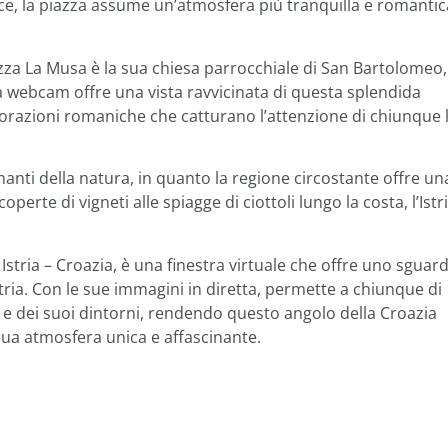
vece, la piazza assume un’atmosfera più tranquilla e romantic
iazza La Musa è la sua chiesa parrocchiale di San Bartolomeo,
. La webcam offre una vista ravvicinata di questa splendida
corazioni romaniche che catturano l’attenzione di chiunque 
manti della natura, in quanto la regione circostante offre un
perte di vigneti alle spiagge di ciottoli lungo la costa, l’Istr
Istria – Croazia, è una finestra virtuale che offre uno sguar
stria. Con le sue immagini in diretta, permette a chiunque di
lle e dei suoi dintorni, rendendo questo angolo della Croazia
sua atmosfera unica e affascinante.