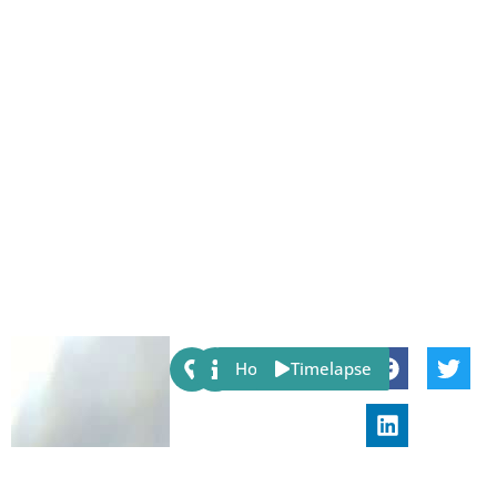
Share:
Host
Timelapse