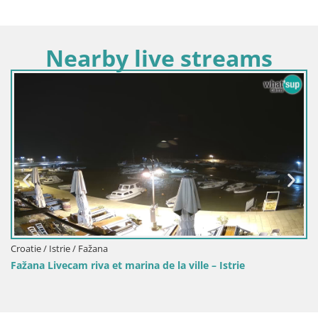
Nearby live streams
Croatie / Istrie / Fažana
Fažana Livecam riva et marina de la ville – Istrie