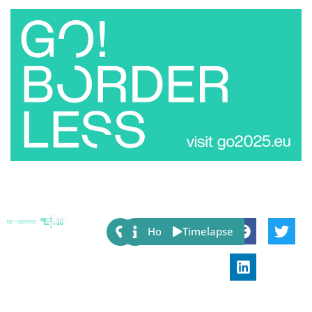
Share:
Host
Timelapse