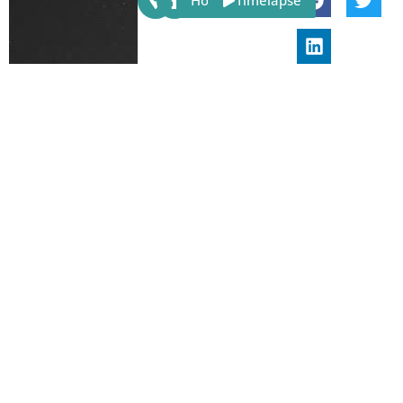
Host
Timelapse