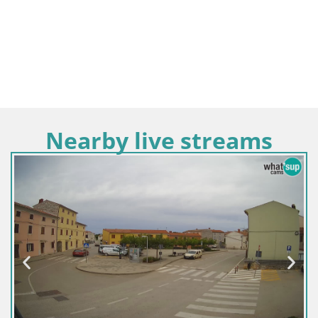
Nearby live streams
Croatie / Istrie / Fažana
Fažana Livecam riva et marina de la v